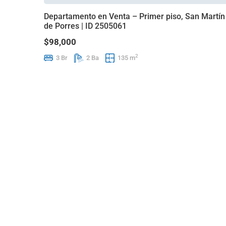
Departamento en Venta – Primer piso, San Martín
de Porres | ID 2505061
$98,000
2
3 Br
2 Ba
135 m