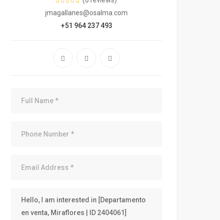
(0 reviews)
jmagallanes@osalma.com
+51 964 237 493