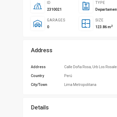
ID
TYPE
2310021
Departamen
GARAGES
SIZE
2
0
123.86 m
Address
Address
Calle Doña Rosa, Urb Los Rosale
Country
Perú
City/Town
Lima Metropolitana
Details