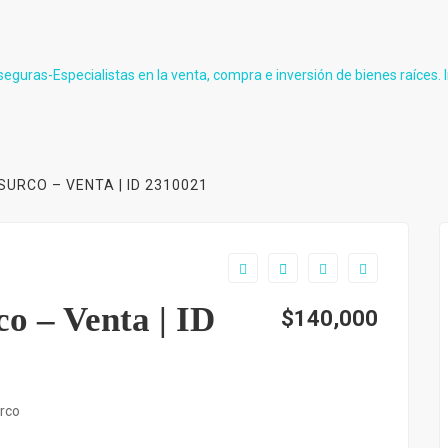
URCO – VENTA | ID 2310021
o – Venta | ID
$140,000
urco