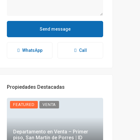
Send message
WhatsApp
Call
Propiedades Destacadas
FEATURED
VENTA
FEATURED
Departamento en Venta – Primer
piso, San Martín de Porres | ID
Locales comer